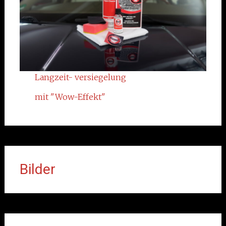
Langzeit- versiegelung
mit "Wow-Effekt"
Bilder